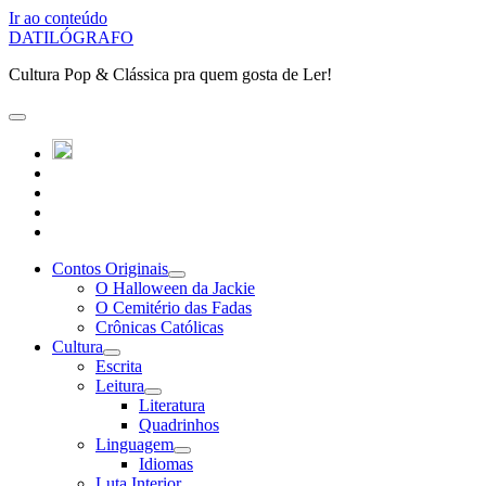
Ir ao conteúdo
DATILÓGRAFO
Cultura Pop & Clássica pra quem gosta de Ler!
abrir
o
twitter
menu
instagram
principal
linkedin
youtube
patreon
Contos Originais
abrir
O Halloween da Jackie
submenu
O Cemitério das Fadas
Crônicas Católicas
Cultura
abrir
Escrita
submenu
Leitura
abrir
Literatura
submenu
Quadrinhos
Linguagem
abrir
Idiomas
submenu
Luta Interior