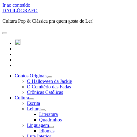
Ir ao conteúdo
DATILÓGRAFO
Cultura Pop & Clássica pra quem gosta de Ler!
abrir
o
twitter
menu
instagram
principal
linkedin
youtube
patreon
Contos Originais
abrir
O Halloween da Jackie
submenu
O Cemitério das Fadas
Crônicas Católicas
Cultura
abrir
Escrita
submenu
Leitura
abrir
Literatura
submenu
Quadrinhos
Linguagem
abrir
Idiomas
submenu
Luta Interior