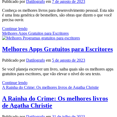
Publicado por
Datilografo
em
7 de agosto de 2023
Conheça os melhores livros para desenvolvimento pessoal. Esta não
é uma lista genérica de bestsellers, são obras que dizem o que você
precisa ouvir.
Melhores
Continue lendo
Livros
Melhores Apps Gratuitos para Escritores
para
Desenvolvimento
Pessoal
Melhores Apps Gratuitos para Escritores
Publicado por
Datilografo
em
5 de agosto de 2023
Se você planeja escrever um livro, saiba quais são os melhores apps
gratuitos para escritores, que vão elevar o nível do seu texto.
Melhores
Continue lendo
Apps
A Rainha do Crime: Os melhores livros de Agatha Christie
Gratuitos
para
A Rainha do Crime: Os melhores livros
Escritores
de Agatha Christie
Publicado por
Datilografo
em
31 de julho de 2023