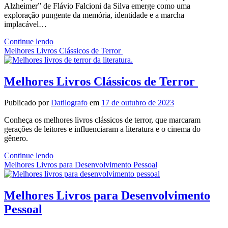
Alzheimer” de Flávio Falcioni da Silva emerge como uma
exploração pungente da memória, identidade e a marcha
implacável…
Capitão
Continue lendo
Alzheimer:
Melhores Livros Clássicos de Terror
Uma
Jornada
Emocionante
Melhores Livros Clássicos de Terror
pela
Memória
Publicado por
Datilografo
em
17 de outubro de 2023
e
pelo
Conheça os melhores livros clássicos de terror, que marcaram
Mistério
gerações de leitores e influenciaram a literatura e o cinema do
gênero.
Melhores
Continue lendo
Livros
Melhores Livros para Desenvolvimento Pessoal
Clássicos
de
Terror
Melhores Livros para Desenvolvimento
Pessoal