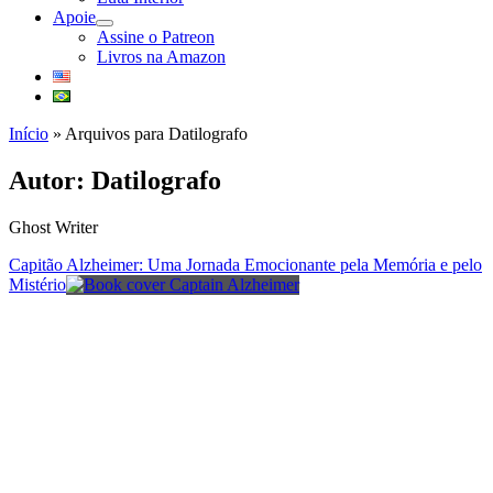
Apoie
abrir
Assine o Patreon
submenu
Livros na Amazon
Início
»
Arquivos para Datilografo
Autor:
Datilografo
Ghost Writer
Capitão Alzheimer: Uma Jornada Emocionante pela Memória e pelo
Mistério