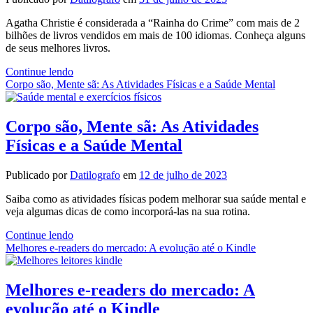
Agatha Christie é considerada a “Rainha do Crime” com mais de 2
bilhões de livros vendidos em mais de 100 idiomas. Conheça alguns
de seus melhores livros.
A
Continue lendo
Rainha
Corpo são, Mente sã: As Atividades Físicas e a Saúde Mental
do
Crime:
Os
Corpo são, Mente sã: As Atividades
melhores
Físicas e a Saúde Mental
livros
de
Agatha
Publicado por
Datilografo
em
12 de julho de 2023
Christie
Saiba como as atividades físicas podem melhorar sua saúde mental e
veja algumas dicas de como incorporá-las na sua rotina.
Corpo
Continue lendo
são,
Melhores e-readers do mercado: A evolução até o Kindle
Mente
sã:
As
Melhores e-readers do mercado: A
Atividades
evolução até o Kindle
Físicas