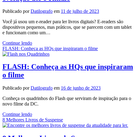
e
a
Publicado por
Datilografo
em
11 de julho de 2023
Saúde
Mental
Você já usou um e-reader para ler livros digitais? E-readers são
dispositivos pequenos, mas práticos, que se parecem com um tablet
e funcionam como um…
Melhores
Continue lendo
e-
FLASH: Conheça as HQs que inspiraram o filme
readers
do
mercado:
FLASH: Conheça as HQs que inspiraram
A
o filme
evolução
até
o
Publicado por
Datilografo
em
16 de junho de 2023
Kindle
Conheça os quadrinhos do Flash que serviram de inspiração para o
novo filme da DC.
FLASH:
Continue lendo
Conheça
8 Melhores Livros de Suspense
as
HQs
que