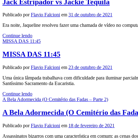
Jack Estripador vs Jackie Tequila
Publicado por
Flavio Falcioni
em
31 de outubro de 2021
Era noite, Jaqueline resolveu fazer uma chamada de vídeo no compu
Jack
Continue lendo
Estripador
MISSA DAS 11:45
vs
Jackie
MISSA DAS 11:45
Tequila
Publicado por
Flavio Falcioni
em
23 de outubro de 2021
Uma única lâmpada trabalhava com dificuldade para iluminar parcialme
Santíssimo Sacramento da Eucaristia.
MISSA
Continue lendo
DAS
A Bela Adormecida (O Cemitério das Fadas – Parte 2)
11:45
A Bela Adormecida (O Cemitério das Fadas
Publicado por
Flavio Falcioni
em
18 de fevereiro de 2021
Assassinatos bizarros com uma característica em comum: as cenas do