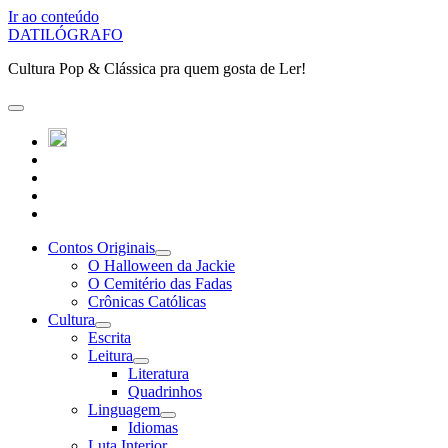
Ir ao conteúdo
DATILÓGRAFO
Cultura Pop & Clássica pra quem gosta de Ler!
abrir
o
twitter
menu
instagram
principal
linkedin
youtube
patreon
Contos Originais
abrir
O Halloween da Jackie
submenu
O Cemitério das Fadas
Crônicas Católicas
Cultura
abrir
Escrita
submenu
Leitura
abrir
Literatura
submenu
Quadrinhos
Linguagem
abrir
Idiomas
submenu
Luta Interior