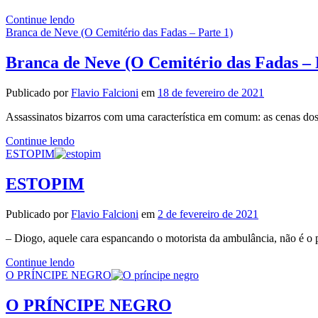
A
Continue lendo
Bela
Branca de Neve (O Cemitério das Fadas – Parte 1)
Adormecida
(O
Branca de Neve (O Cemitério das Fadas – 
Cemitério
das
Publicado por
Flavio Falcioni
em
18 de fevereiro de 2021
Fadas
–
Assassinatos bizarros com uma característica em comum: as cenas do
Parte
2)
Branca
Continue lendo
de
ESTOPIM
Neve
(O
ESTOPIM
Cemitério
das
Publicado por
Flavio Falcioni
em
2 de fevereiro de 2021
Fadas
–
– Diogo, aquele cara espancando o motorista da ambulância, não é 
Parte
1)
ESTOPIM
Continue lendo
O PRÍNCIPE NEGRO
O PRÍNCIPE NEGRO