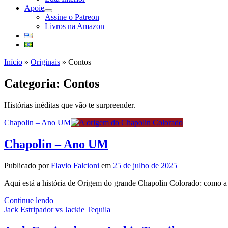
Apoie
abrir
Assine o Patreon
submenu
Livros na Amazon
Início
»
Originais
»
Contos
Categoria:
Contos
Histórias inéditas que vão te surpreender.
Chapolin – Ano UM
Chapolin – Ano UM
Publicado por
Flavio Falcioni
em
25 de julho de 2025
Aqui está a história de Origem do grande Chapolin Colorado: como a 
Chapolin
Continue lendo
–
Jack Estripador vs Jackie Tequila
Ano
UM