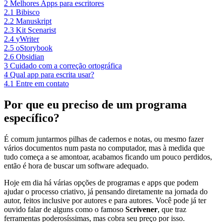
2
Melhores Apps para escritores
2.1
Bibisco
2.2
Manuskript
2.3
Kit Scenarist
2.4
yWriter
2.5
oStorybook
2.6
Obsidian
3
Cuidado com a correção ortográfica
4
Qual app para escrita usar?
4.1
Entre em contato
Por que eu preciso de um programa
específico?
É comum juntarmos pilhas de cadernos e notas, ou mesmo fazer
vários documentos num pasta no computador, mas à medida que
tudo começa a se amontoar, acabamos ficando um pouco perdidos,
então é hora de buscar um software adequado.
Hoje em dia há várias opções de programas e apps que podem
ajudar o processo criativo, já pensando diretamente na jornada do
autor, feitos inclusive por autores e para autores. Você pode já ter
ouvido falar de alguns como o famoso
Scrivener
, que traz
ferramentas poderosíssimas, mas cobra seu preço por isso.