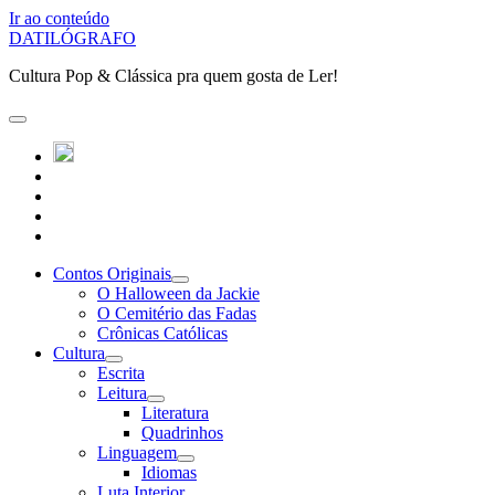
Ir ao conteúdo
DATILÓGRAFO
Cultura Pop & Clássica pra quem gosta de Ler!
abrir
o
twitter
menu
instagram
principal
linkedin
youtube
patreon
Contos Originais
abrir
O Halloween da Jackie
submenu
O Cemitério das Fadas
Crônicas Católicas
Cultura
abrir
Escrita
submenu
Leitura
abrir
Literatura
submenu
Quadrinhos
Linguagem
abrir
Idiomas
submenu
Luta Interior