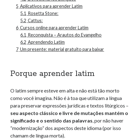
5
Aplicativos para aprender Latim
5.1
Rosetta Stone:
5.2
Cattus:
6
Cursos online para aprender Latim
6.1
Reconquista – Arautos do Evangelho
6.2
Aprendendo Latim
7
Um presente: material gratuito para baixar
Porque aprender latim
O latim sempre esteve em alta e não está tão morto
como você imagina. Não é à toa que utilizam a língua
para preservar expressões jurídicas e textos litúrgicos –
seu aspecto clássico e livre de mutações mantém o
significado e o sentido das palavras
, por não haver
“modernização” dos aspectos deste idioma (por isso
chamam de língua morta).