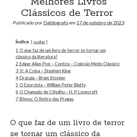
Melhores Livros
Clássicos de Terror
Publicado por
Datilografo
em
17 de outubro de 2023
Índice
ocultar
1
O que faz de um livro de terror se tornar um
clássico da literatura?
2
Edgar Allan Poe – Contos – Coleção Medo Clássico
3
It: A Coisa – Stephen King
4
Drácula – Bram Stocker
5
O Exorcista – William Peter Blatty
6
O Chamado de Cthulhu – H. P. Lovecraft
7
Bônus: O Retiro das Pragas
O que faz de um livro de terror
se tornar um clássico da