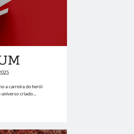
 UM
 2025
o a carreira do herói
o universo criado…