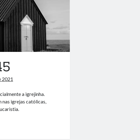
45
e 2021
ialmente a igrejinha.
nas igrejas católicas,
caristia.