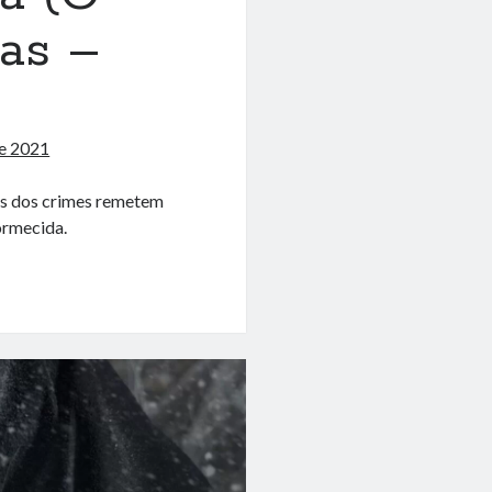
as –
de 2021
as dos crimes remetem
ormecida.