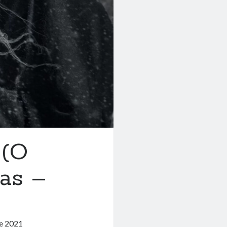
 (O
as –
de 2021