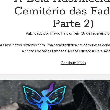
Cemitério das Fad
Parte 2)
Publicado por
Flavio Falcioni
em
18 de fevereiro 
Assassinatos bizarros com uma característica em comum: as cen
a contos de fadas famosos. Nesta edição: A Bela Ad
A
Continue lendo
Bela
Adormecida
(O
Cemitério
das
Fadas
–
Parte