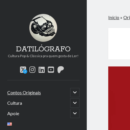
Início
»
Ori
DATILÓGRAFO
Cultura Pop & Clássica pra quem gosta de Ler!
twitter
instagram
linkedin
youtube
patreon
abrir
Contos Originais
submenu
abrir
Cultura
submenu
abrir
Apoie
submenu