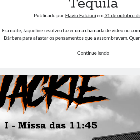
Tequila
Publicado por
Flavio Falcioni
em
31 de outubro d
Era noite, Jaqueline resolveu fazer uma chamada de vídeo no c
Bárbara para afastar os pensamentos que a assombravam. Quan
Jack
Continue lendo
Estripador
vs
Jackie
Tequila