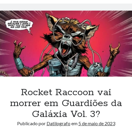
as
HQs
que
inspiraram
o
filme
Rocket Raccoon vai
morrer em Guardiões da
Galáxia Vol. 3?
Publicado por
Datilografo
em
5 de maio de 2023