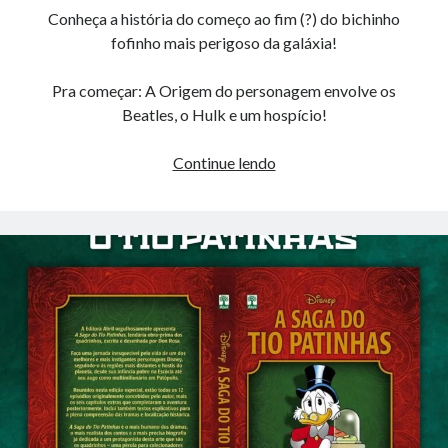
Conheça a história do começo ao fim (?) do bichinho
fofinho mais perigoso da galáxia!
Pra começar: A Origem do personagem envolve os
Beatles, o Hulk e um hospício!
Rocket
Continue lendo
Raccoon
vai
morrer
em
Guardiões
da
Galáxia
Vol.
3?