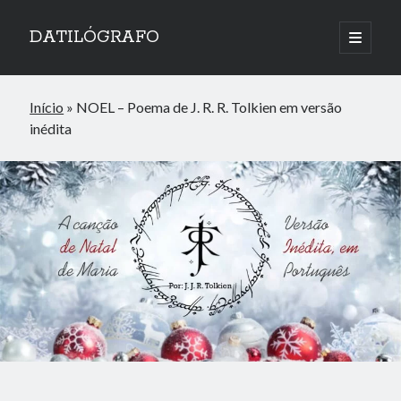
DATILÓGRAFO
abrir
o
menu
principa
Início
»
NOEL – Poema de J. R. R. Tolkien em versão
inédita