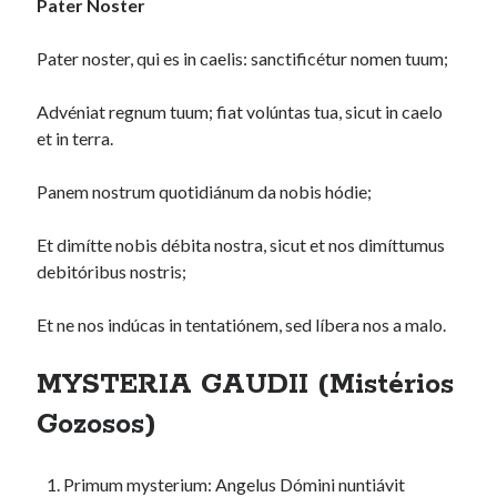
Pater Noster
Pater noster, qui es in caelis: sanctificétur nomen tuum;
Advéniat regnum tuum; fiat volúntas tua, sicut in caelo
et in terra.
Panem nostrum quotidiánum da nobis hódie;
Et dimítte nobis débita nostra, sicut et nos dimíttumus
debitóribus nostris;
Et ne nos indúcas in tentatiónem, sed líbera nos a malo.
MYSTERIA GAUDII (Mistérios
Gozosos)
Primum mysterium: Angelus Dómini nuntiávit