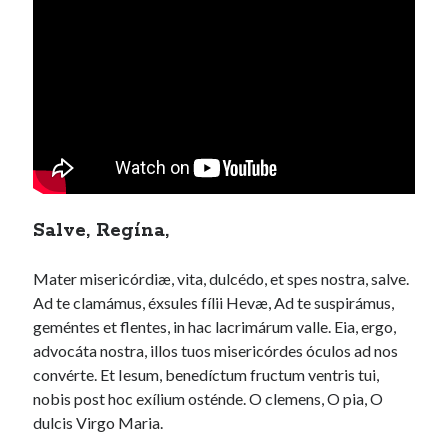
Salve, Regína,
Mater misericórdiæ, vita, dulcédo, et spes nostra, salve.
Ad te clamámus, éxsules fílii Hevæ, Ad te suspirámus,
geméntes et flentes, in hac lacrimárum valle. Eia, ergo,
advocáta nostra, illos tuos misericórdes óculos ad nos
convérte. Et Iesum, benedíctum fructum ventris tui,
nobis post hoc exílium osténde. O clemens, O pia, O
dulcis Virgo Maria.