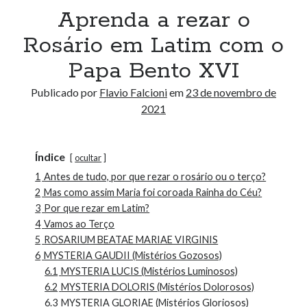
Aprenda a rezar o
Rosário em Latim com o
Papa Bento XVI
Publicado por
Flavio Falcioni
em
23 de novembro de
2021
Índice
ocultar
1
Antes de tudo, por que rezar o rosário ou o terço?
2
Mas como assim Maria foi coroada Rainha do Céu?
3
Por que rezar em Latim?
4
Vamos ao Terço
5
ROSARIUM BEATAE MARIAE VIRGINIS
6
MYSTERIA GAUDII (Mistérios Gozosos)
6.1
MYSTERIA LUCIS (Mistérios Luminosos)
6.2
MYSTERIA DOLORIS (Mistérios Dolorosos)
6.3
MYSTERIA GLORIAE (Mistérios Gloriosos)