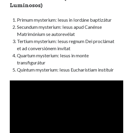
Luminosos)
Primum mysterium: Iesus in Iordáne baptizátur
Secundum mysterium: Iesus apud Canénse
Matrimónium se autorevélat
Tertium mysterium: Iesus regnum Dei proclámat
et ad conversiónem invítat
Quartum mysterium: Iesus in monte
transfigurátur
Quintum mysterium: Iesus Eucharístiam instítuir