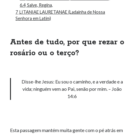
6.4
Salve, Regína,
7
LITANIAE LAURETANAE (Ladainha de Nossa
Senhora em Latim)
Antes de tudo, por que rezar o
rosário ou o terço?
Disse-lhe Jesus: Eu sou o caminho, e a verdade e a
vida; ninguém vem ao Pai, senão por mim. – João
14:6
Esta passagem mantém muita gente com o pé atrás em