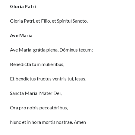
Gloria Patri
Gloria Patri, et Filio, et Spirítui Sancto.
Ave Maria
Ave Maria, grátia plena, Dóminus tecum;
Benedícta tu in mulieribus,
Et bendíctus fructus ventris tui, Iesus.
Sancta María, Mater Dei,
Ora pro nobis peccatóribus,
Nunc et in hora mortis nostrae. Amen