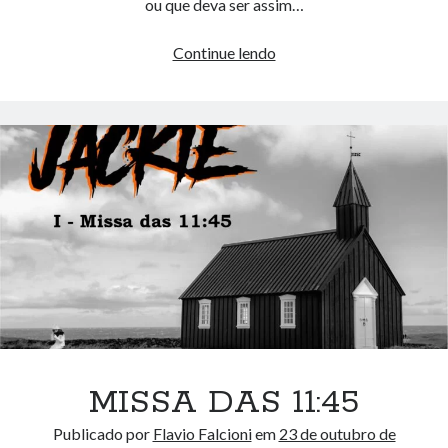
ou que deva ser assim…
Quadrinhos
Continue lendo
são
para
crianças?
MISSA DAS 11:45
Publicado por
Flavio Falcioni
em
23 de outubro de