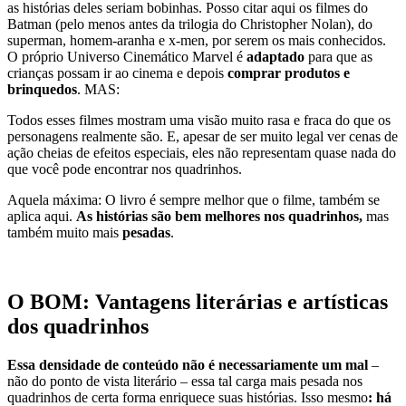
as histórias deles seriam bobinhas. Posso citar aqui os filmes do
Batman (pelo menos antes da trilogia do Christopher Nolan), do
superman, homem-aranha e x-men, por serem os mais conhecidos.
O próprio Universo Cinemático Marvel é
adaptado
para que as
crianças possam ir ao cinema e depois
comprar produtos e
brinquedos
. MAS:
Todos esses filmes mostram uma visão muito rasa e fraca do que os
personagens realmente são. E, apesar de ser muito legal ver cenas de
ação cheias de efeitos especiais, eles não representam quase nada do
que você pode encontrar nos quadrinhos.
Aquela máxima: O livro é sempre melhor que o filme, também se
aplica aqui.
As histórias são bem melhores nos quadrinhos,
mas
também muito mais
pesadas
.
O BOM: Vantagens literárias e artísticas
dos quadrinhos
Essa densidade
de conteúdo
não é necessariamente
um
mal
–
não do ponto de vista literário – essa tal carga mais pesada nos
quadrinhos de certa forma enriquece suas histórias. Isso mesmo
: há