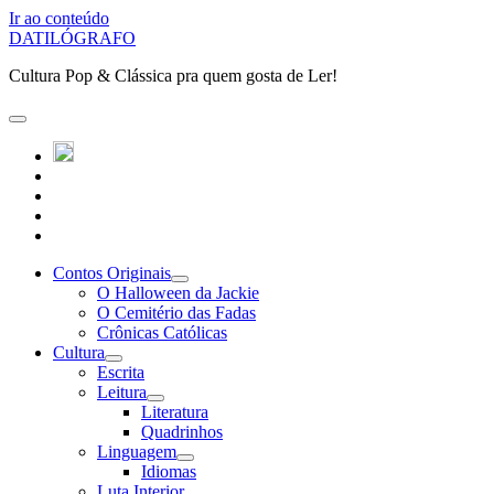
Ir ao conteúdo
DATILÓGRAFO
Cultura Pop & Clássica pra quem gosta de Ler!
abrir
o
twitter
menu
instagram
principal
linkedin
youtube
patreon
Contos Originais
abrir
O Halloween da Jackie
submenu
O Cemitério das Fadas
Crônicas Católicas
Cultura
abrir
Escrita
submenu
Leitura
abrir
Literatura
submenu
Quadrinhos
Linguagem
abrir
Idiomas
submenu
Luta Interior