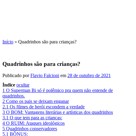
Início
»
Quadrinhos são para crianças?
Quadrinhos são para crianças?
Publicado por
Flavio Falcioni
em
28 de outubro de 2021
Índice
ocultar
1
O Superman Bi só é polêmico pra quem não entende de
quadrinhos.
2
Como os pais se deixam enganar
2.1
Os filmes de herói escondem a verdade
3
O BOM: Vantagens literárias e artísticas dos quadrinhos
3.1
O que tem para as crianças:
4
O RUIM: Ataques ideológicos
5
Quadrinhos conservadores
5.1
BÔNUS: