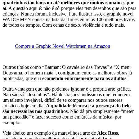
quadrinhos tão bons ou até melhores que muitos romances por
aí
. A questão aqui é: não é só porque eles tem desenhos que são para
crianças. Nunca foram, inclusive. Para ilustrar isso, a graphic novel
WATCHMEN consta na lista da Times entre os 100 melhores livros
de todos os tempos. Com cenas de sexo, violência e tudo mais.
Compre a Graphic Novel Watchmen na Amazon
Outros títulos como “Batman: O cavaleiro das Trevas” e “X-men:
Deus ama, o homem mata”, configuram entre as melhores obras já
publicadas, que eu
recomendo enormemente para os adultos
.
Outra vantagem que não podemos ignorar é a própria arte gráfica.
Não são só “deseinhos”. Há ilustrações lindíssimas que requerem
um talento invejável, difícil de se comparar nos outros setores
artísticos hoje em dia.
A qualidade técnica e a presença do belo
são necessárias nos quadrinhos
. Não dá pra simplesmente “meter
um pancadão” e fazer sucesso como em áreas da música, por
exemplo.
Veja abaixo um exemplo da maravilhosa arte de
Alex Ross
,
considerado um dos melhores desenhistas da atualidade: