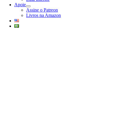
Apoie
abrir
Assine o Patreon
submenu
Livros na Amazon